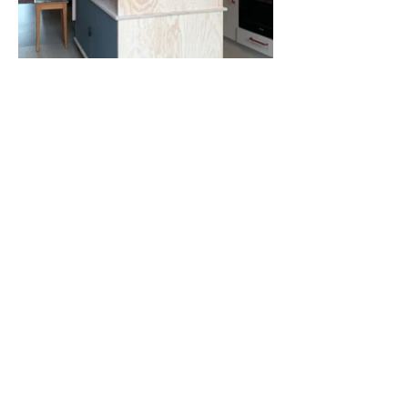
KÜCHENWERKSTATT
3
---
Auftraggeber
Privat
Auftrag
Möbelentwurf und Detailplanung
Ausführung
Thismade,
2024
Ort
Basel
Bilder
© Mück Petrovic