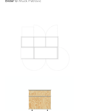
Bilder
© Mück Petrovic