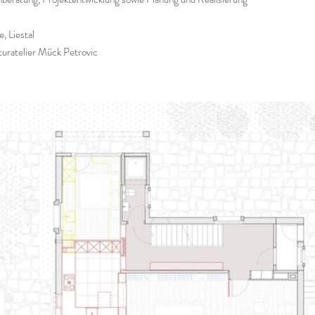
, Liestal
uratelier
Mück Petrovic