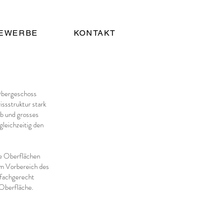
BEWERBE
KONTAKT
 Obergeschoss
sstruktur stark
eb und grosses
gleichzeitig den
ie Oberflächen
 im Vorbereich des
 fachgerecht
 Oberfläche.