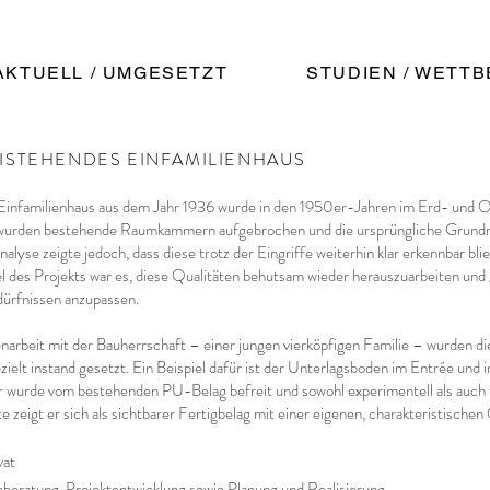
AKTUELL / UMGESETZT
STUDIEN / WETT
ISTEHENDES EINFAMILIENHAUS
Einfamilienhaus aus dem Jahr 1936 wurde in den 1950er-Jahren im Erd- und
wurden bestehende Raumkammern aufgebrochen und die ursprüngliche Grundris
nalyse zeigte jedoch, dass diese trotz der Eingriffe weiterhin klar erkennbar bli
iel des Projekts war es, diese Qualitäten behutsam wieder herauszuarbeiten und 
ürfnissen anzupassen.
arbeit mit der Bauherrschaft – einer jungen vierköpfigen Familie – wurden d
zielt instand gesetzt. Ein Beispiel dafür ist der Unterlagsboden im Entrée und
 wurde vom bestehenden PU-Belag befreit und sowohl experimentell als auch
e zeigt er sich als sichtbarer Fertigbelag mit einer eigenen, charakteristischen
ivat
beratung, Projektentwicklung sowie Planung und Realisierung