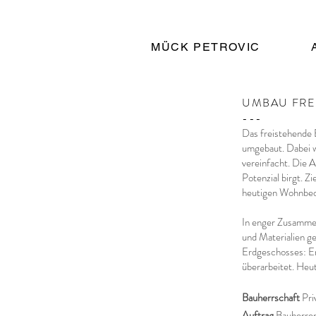
MÜCK PETROVIC
UMBAU FRE
---
Das freistehende 
umgebaut. Dabei 
vereinfacht. Die A
Potenzial birgt. Z
heutigen Wohnbed
In enger Zusammen
und Materialien ge
Erdgeschosses: Er
überarbeitet. Heut
Bauherrschaft
P
r
Auftrag
Bauherren